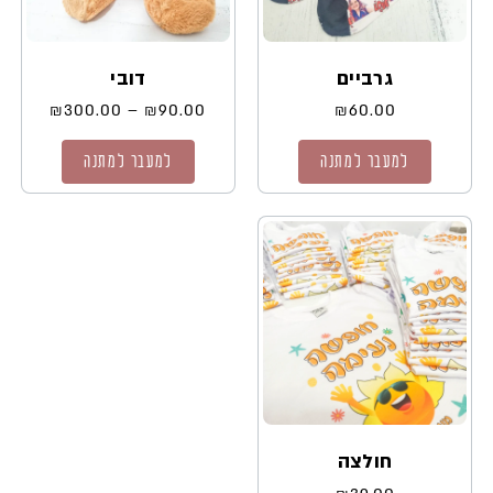
גרביים
דובי
₪
300.00
–
₪
90.00
₪
60.00
למעבר למתנה
למעבר למתנה
חולצה