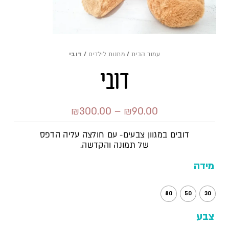
עמוד הבית
/
מתנות לילדים
/ דובי
דובי
₪
300.00
–
₪
90.00
דובים במגוון צבעים- עם חולצה עליה הדפס
של תמונה והקדשה.
מידה
כמות
80
50
30
של
צבע
דובי