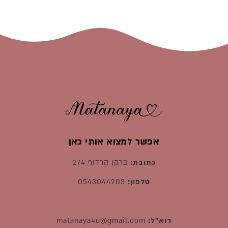
אפשר למצוא אותי כאן
כתובת:
ברקן הרדוף 274
טלפון:
0543044203
דוא"ל:
matanaya4u@gmail.com