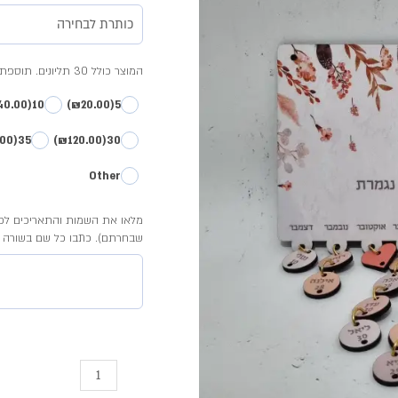
ימי
הולדת
המוצר כולל 30 תליונים. תוספת תליון- 4 ש"ח. בחרו כמה תליונים תרצו להוסיף
דגם
(₪40.00)
10
(₪20.00)
5
אביב
(₪140.00)
35
(₪120.00)
30
Other
מלאו את השמות והתאריכים לפי 
שבחרתם). כתבו כל שם בשורה נ