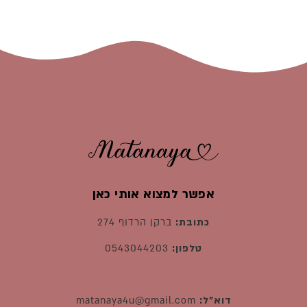
אפשר למצוא אותי כאן
כתובת:
ברקן הרדוף 274
טלפון:
0543044203
דוא"ל:
matanaya4u@gmail.com